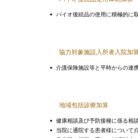
バイオ後続品の使用に積極的に
協力対象施設入所者入院加
介護保険施設等と平時からの連
地域包括診療加算
健康相談及び予防接種に係る相
当院に通院する患者様について