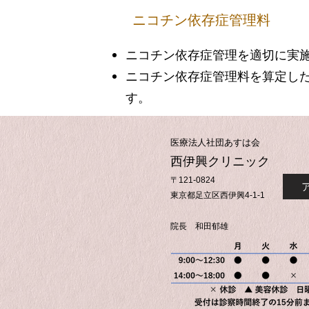
ニコチン依存症管理料
ニコチン依存症管理を適切に実
ニコチン依存症管理料を算定し
す。
​医療法人社団あすは会
西伊興クリニック
〒121-0824
​東京都足立区西伊興4-1-1
院長 和田郁雄