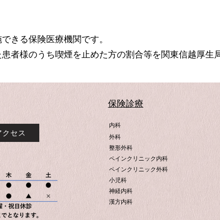
施できる保険医療機関です。
た患者様のうち喫煙を止めた方の割合等を関東信越厚生
​保険診療
内科
アクセス
外科
整形外科
ペインクリニック内科
ペインクリニック外科
小児科
神経内科
漢方内科