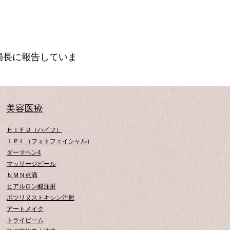
局長に報告していま
​美容医療
ＨＩＦＵ（ハイフ）
ＩＰＬ（フォトフェイシャル）
ダーマペン4
マッサージピール
ＮＭＮ点滴
ヒアルロン酸注射
ボツリヌストキシン注射
アートメイク
トライビーム