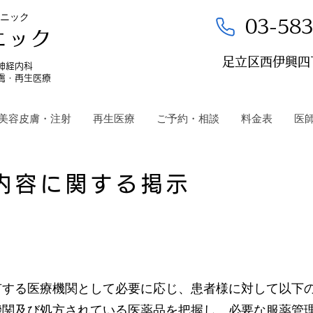
ニック
03-583
ニック
​足立区西伊興四
​神経内科
膚・再生医療
美容皮膚・注射
再生医療
ご予約・相談
料金表
医
内容に関する掲示
有する医療機関として必要に応じ、患者様に対して以下
機関及び処方されている医薬品を把握し、必要な服薬管