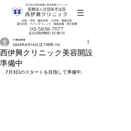
足立区の美容皮膚と再生医療クリニック
医療法人社団あすは会
西伊興クリニック
・
内科・外科・整形外科・小児科
​神経内科
漢方内科・ペインクリニック・美容皮膚・再生医療
03-5838-7077
​足立区西伊興四丁目1番1号
i-asuha
2023年6月14日
読了時間: 1分
西伊興クリニック美容開設
準備中
7月3日のスタートを目指して準備中。